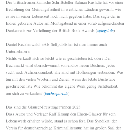
Der britisch-amerikanische Schriftsteller Salman Rushdie hat vor einer
Bedrohung der Meinungsfreiheit in westlichen Ländern gewarnt, wie
es sie in seiner Lebenszeit noch nicht gegeben habe. Das sagte der in
Indien geborene Autor am Montagabend in einer vorab aufgezeichneten
spiegel.de
Dankesrede zur Verleihung der British Book Awards (
)
Daniel Recktenwald: »Als Selfpublisher ist man immer auch
Unternehmer«
Nichts verkauft sich so leicht wie es geschrieben ist, oder? Der
Buchmarkt wird überschwemmt von endlos neuen Büchern, jedes
sucht nach Aufmerksamkeit, alle sind mit Hoffnungen verbunden. Was
tun mit den vielen Wörtern und Zeilen, wenn der letzte Buchstabe
geschrieben ist? Wie bekommt das eigene Werk genug Sichtbarkeit,
buchreport.de
um sich zu verkaufen? (
)
Das sind die Glauser-Preisträger*innen 2023
Dass Autor und Verleger Ralf Kramp den Ehren-Glauser für sein
Lebenswerk erhalten würde, stand ja schon fest. Das Syndikat, der
Verein für deutschsprachige Kriminalliteratur, hat im großen Saal der