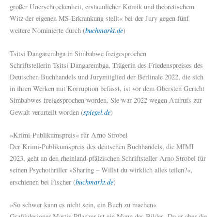
großer Unerschrockenheit, erstaunlicher Komik und theoretischem
Witz der eigenen MS-Erkrankung stellt« bei der Jury gegen fünf
buchmarkt.de
weitere Nominierte durch (
)
Tsitsi Dangarembga in Simbabwe freigesprochen
Schriftstellerin Tsitsi Dangarembga, Trägerin des Friedenspreises des
Deutschen Buchhandels und Jurymitglied der Berlinale 2022, die sich
in ihren Werken mit Korruption befasst, ist vor dem Obersten Gericht
Simbabwes freigesprochen worden. Sie war 2022 wegen Aufrufs zur
spiegel.de
Gewalt verurteilt worden (
)
»Krimi-Publikumspreis« für Arno Strobel
Der Krimi-Publikumspreis des deutschen Buchhandels, die MIMI
2023, geht an den rheinland-pfälzischen Schriftsteller Arno Strobel für
seinen Psychothriller »Sharing – Willst du wirklich alles teilen?«,
buchmarkt.de
erschienen bei Fischer (
)
»So schwer kann es nicht sein, ein Buch zu machen«
Grafikdesigner Martin Pflanzer ist ein Mann des Bildes. Da er aber die