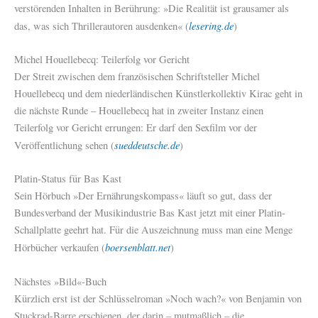
verstörenden Inhalten in Berührung: »Die Realität ist grausamer als
lesering.de
das, was sich Thrillerautoren ausdenken« (
)
Michel Houellebecq: Teilerfolg vor Gericht
Der Streit zwischen dem französischen Schriftsteller Michel
Houellebecq und dem niederländischen Künstlerkollektiv Kirac geht in
die nächste Runde – Houellebecq hat in zweiter Instanz einen
Teilerfolg vor Gericht errungen: Er darf den Sexfilm vor der
sueddeutsche.de
Veröffentlichung sehen (
)
Platin-Status für Bas Kast
Sein Hörbuch »Der Ernährungskompass« läuft so gut, dass der
Bundesverband der Musikindustrie Bas Kast jetzt mit einer Platin-
Schallplatte geehrt hat. Für die Auszeichnung muss man eine Menge
boersenblatt.net
Hörbücher verkaufen (
)
Nächstes »Bild«-Buch
Kürzlich erst ist der Schlüsselroman »Noch wach?« von Benjamin von
Stuckrad-Barre erschienen, der darin – mutmaßlich – die