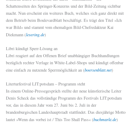
Schattenseiten des Springer-Konzerns und der Bild-Zeitung sichtbar
macht. Nun erscheint ein weiteres Buch, welches sich ganz direkt mit
dem Betrieb beim Boulevardblatt beschäftigt. Es trägt den Titel »Ich
war Bild« und stammt vom ehemaligen Bild-Chefredakteur Kai
lesering.de
Diekmann (
)
Libri kündigt Sperr-Lösung an
Libri reagiert auf den Offenen Brief unabhängiger Buchhandlungen
bezüglich rechter Verlage in White-Label-Shops und kündigt offenbar
boersenblatt.net
eine einfach zu nutzende Sperrmöglichkeit an (
)
Literturfestival LIT:potsdam – Programm steht
In einem Online-Pressegespräch stellte der neue künstlerische Leiter
Denis Scheck das vollständige Programm des Festivals LIT:potsdam
vor, das in diesem Jahr vom 27. Juni bis 2. Juli in der
brandenburgischen Landeshauptstadt stattfindet. Das diesjährige Motto
buchmarkt.de
lautet »Wenn das vorbei ist / This Too Shall Pass« (
)