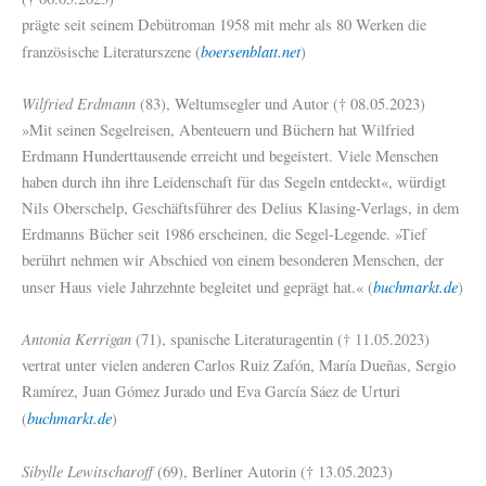
prägte seit seinem Debütroman 1958 mit mehr als 80 Werken die
boersenblatt.net
französische Literaturszene (
)
Wilfried Erdmann
(83), Weltumsegler und Autor († 08.05.2023)
»Mit seinen Segelreisen, Abenteuern und Büchern hat Wilfried
Erdmann Hunderttausende erreicht und begeistert. Viele Menschen
haben durch ihn ihre Leidenschaft für das Segeln entdeckt«, würdigt
Nils Oberschelp, Geschäftsführer des Delius Klasing-Verlags, in dem
Erdmanns Bücher seit 1986 erscheinen, die Segel-Legende. »Tief
berührt nehmen wir Abschied von einem besonderen Menschen, der
buchmarkt.de
unser Haus viele Jahrzehnte begleitet und geprägt hat.« (
)
Antonia Kerrigan
(71), spanische Literaturagentin († 11.05.2023)
vertrat unter vielen anderen Carlos Ruiz Zafón, María Dueñas, Sergio
Ramírez, Juan Gómez Jurado und Eva García Sáez de Urturi
buchmarkt.de
(
)
Sibylle Lewitscharoff
(69), Berliner Autorin († 13.05.2023)