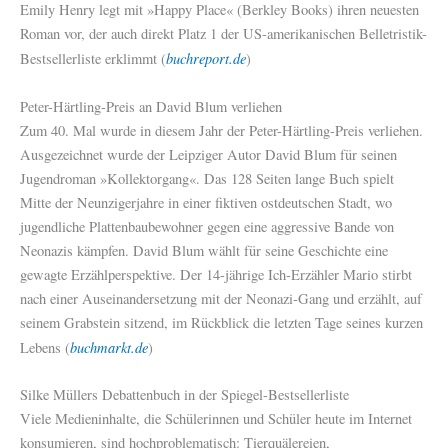
Emily Henry legt mit »Happy Place« (Berkley Books) ihren neuesten
Roman vor, der auch direkt Platz 1 der US-amerikanischen Belletristik-
buchreport.de
Bestsellerliste erklimmt (
)
Peter-Härtling-Preis an David Blum verliehen
Zum 40. Mal wurde in diesem Jahr der Peter-Härtling-Preis verliehen.
Ausgezeichnet wurde der Leipziger Autor David Blum für seinen
Jugendroman »Kollektorgang«. Das 128 Seiten lange Buch spielt
Mitte der Neunzigerjahre in einer fiktiven ostdeutschen Stadt, wo
jugendliche Plattenbaubewohner gegen eine aggressive Bande von
Neonazis kämpfen. David Blum wählt für seine Geschichte eine
gewagte Erzählperspektive. Der 14-jährige Ich-Erzähler Mario stirbt
nach einer Auseinandersetzung mit der Neonazi-Gang und erzählt, auf
seinem Grabstein sitzend, im Rückblick die letzten Tage seines kurzen
buchmarkt.de
Lebens (
)
Silke Müllers Debattenbuch in der Spiegel-Bestsellerliste
Viele Medieninhalte, die Schülerinnen und Schüler heute im Internet
konsumieren, sind hochproblematisch: Tierquälereien,