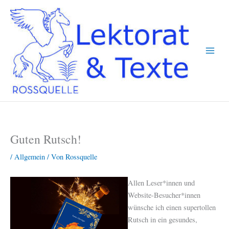
Zum
Inhalt
springen
Guten Rutsch!
/
Allgemein
/ Von
Rossquelle
Allen Leser*innen und
Website-Besucher*innen
wünsche ich einen supertollen
Rutsch in ein gesundes,