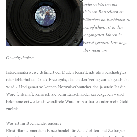
anderen Werken als
sicheren Bestsellern ein
Plätzchen im Buchladen zu
ermöglichen, ist in den
vergangenen Jahren in
Verruf geraten. Das liegt
aber nicht am
Grundgedanken.
Interessanterweise definiert der Duden Remittende als »beschädigtes
oder fehlerhaftes Druck-Erzeugnis, das an den Verlag zurückgeschickt
wird.« Und genau so kennen Normalverbraucher das ja auch: Ist die
Ware fehlerhaft, kann ich sie beim Einzelhandel zurückgeben – und
bekomme entweder einwandfreie Ware im Austausch oder mein Geld
zurück.
Was ist im Buchhandel anders?
Einst räumte man dem Einzelhandel für Zeitschriften und Zeitungen,