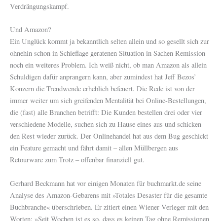
Verdrängungskampf.
Und Amazon?
Ein Unglück kommt ja bekanntlich selten allein und so gesellt sich zur
ohnehin schon in Schieflage geratenen Situation in Sachen Remission
noch ein weiteres Problem. Ich weiß nicht, ob man Amazon als allein
Schuldigen dafür anprangern kann, aber zumindest hat Jeff Bezos’
Konzern die Trendwende erheblich befeuert. Die Rede ist von der
immer weiter um sich greifenden Mentalität bei Online-Bestellungen,
die (fast) alle Branchen betrifft: Die Kunden bestellen drei oder vier
verschiedene Modelle, suchen sich zu Hause eines aus und schicken
den Rest wieder zurück. Der Onlinehandel hat aus dem Bug geschickt
ein Feature gemacht und fährt damit – allen Müllbergen aus
Retourware zum Trotz – offenbar finanziell gut.
Gerhard Beckmann hat vor einigen Monaten für buchmarkt.de seine
Analyse des Amazon-Gebarens mit »Totales Desaster für die gesamte
Buchbranche« überschrieben. Er zitiert einen Wiener Verleger mit den
Worten: »Seit Wochen ist es so, dass es keinen Tag ohne Remissionen