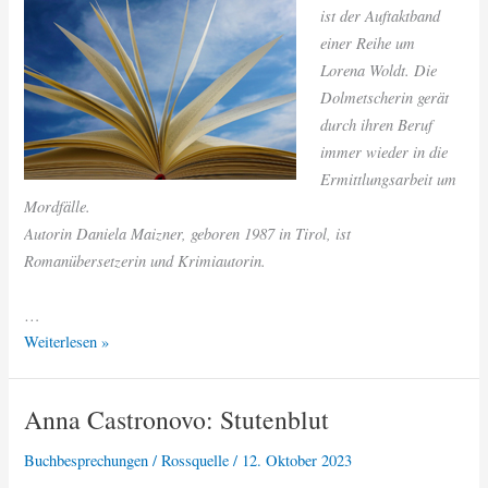
ist der Auftaktband
einer Reihe um
Lorena Woldt. Die
Dolmetscherin gerät
durch ihren Beruf
immer wieder in die
Ermittlungsarbeit um
Mordfälle.
Autorin Daniela Maizner, geboren 1987 in Tirol, ist
Romanübersetzerin und Krimiautorin.
…
Daniela
Weiterlesen »
Maizner:
Kabinengemauschel
Anna Castronovo: Stutenblut
Buchbesprechungen
/
Rossquelle
/
12. Oktober 2023