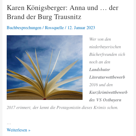
Karen Königsberger: Anna und … der
Wogen
Brand der Burg Trausnitz
Buchbesprechungen
/
Rossquelle
/
12. Januar 2023
Wer von den
niederbayerischen
Bücherfreunden sich
noch an den
Landshuter
Literaturwettbewerb
2016 und den
Kurzkrimiwettbewerb
des VS Ostbayern
2017 erinnert, der kennt die Protagonistin dieses Krimis schon.
…
Karen
Weiterlesen »