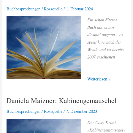
Buchbesprechungen
/
Rossquelle
/
1. Februar 2024
Ein schon älteres
Buch hat es mir
diesmal angetan – es
spielt kurz nach der
Wende und ist bereits
2007 erschienen
…
Barbara
Weiterlesen »
Krohn:
Rosas
Daniela Maizner: Kabinengemauschel
Rückkehr
Buchbesprechungen
/
Rossquelle
/
7. Dezember 2023
Der Cosy-Krimi
»Kabinengemauschel«