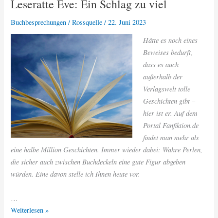
Leseratte Eve: Ein Schlag zu viel
Tod
in
Buchbesprechungen
/
Rossquelle
/
22. Juni 2023
ihren
Augen
Hätte es noch eines
Beweises bedurft,
dass es auch
außerhalb der
Verlagswelt tolle
Geschichten gibt –
hier ist er. Auf dem
Portal Fanfiktion.de
findet man mehr als
eine halbe Million Geschichten. Immer wieder dabei: Wahre Perlen,
die sicher auch zwischen Buchdeckeln eine gute Figur abgeben
würden. Eine davon stelle ich Ihnen heute vor.
…
Leseratte
Weiterlesen »