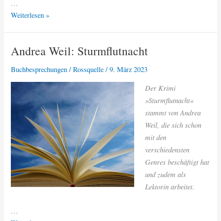
…
Carolyn
Weiterlesen »
Srugies:
Tod
Andrea Weil: Sturmflutnacht
am
Wockersee
Buchbesprechungen
/
Rossquelle
/
9. März 2023
Der Krimi
»Sturmflutnacht«
stammt von Andrea
Weil, die sich schon
mit den
verschiedensten
Genres beschäftigt hat
und zudem als
Lektorin arbeitet.
…