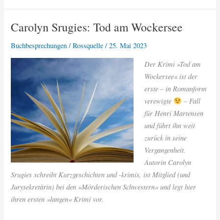
Eve:
Ein
Carolyn Srugies: Tod am Wockersee
Schlag
zu
Buchbesprechungen
/
Rossquelle
/
25. Mai 2023
viel
Der Krimi »Tod am
Wockersee« ist der
erste – in Romanform
verewigte
– Fall
für Henri Martensen
und führt ihn weit
zurück in seine
Vergangenheit.
Autorin Carolyn
Srugies schreibt Kurzgeschichten und -krimis, ist Mitglied (und
Jurysekretärin) bei den »Mörderischen Schwestern« und legt hier
ihren ersten »langen« Krimi vor.