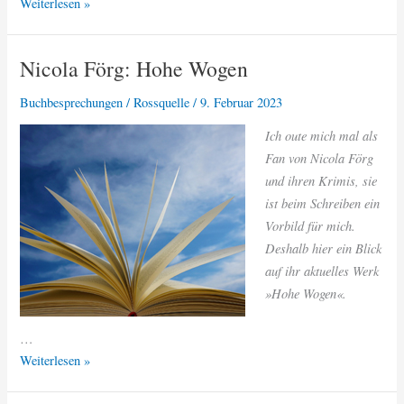
Andrea
Weiterlesen »
Weil:
Sturmflutnacht
Nicola Förg: Hohe Wogen
Buchbesprechungen
/
Rossquelle
/
9. Februar 2023
Ich oute mich mal als
Fan von Nicola Förg
und ihren Krimis, sie
ist beim Schreiben ein
Vorbild für mich.
Deshalb hier ein Blick
auf ihr aktuelles Werk
»Hohe Wogen«.
…
Nicola
Weiterlesen »
Förg:
Hohe