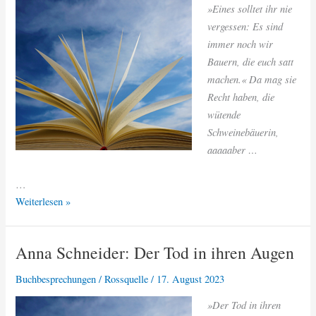
»Eines solltet ihr nie
vergessen: Es sind
immer noch wir
Bauern, die euch satt
machen.« Da mag sie
Recht haben, die
wütende
Schweinebäuerin,
aaaaaber …
…
Anna
Weiterlesen »
Castronovo:
Stutenblut
Anna Schneider: Der Tod in ihren Augen
Buchbesprechungen
/
Rossquelle
/
17. August 2023
»Der Tod in ihren