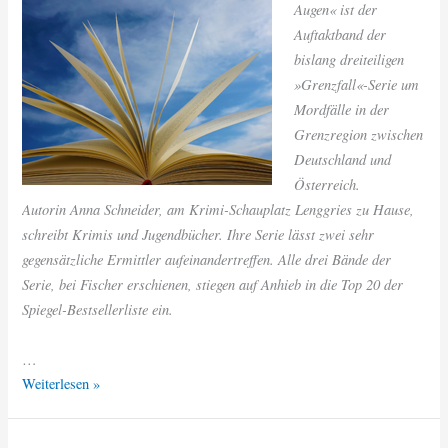
Augen« ist der
Auftaktband der
bislang dreiteiligen
»Grenzfall«-Serie um
Mordfälle in der
Grenzregion zwischen
Deutschland und
Österreich.
Autorin Anna Schneider, am Krimi-Schauplatz Lenggries zu Hause,
schreibt Krimis und Jugendbücher. Ihre Serie lässt zwei sehr
gegensätzliche Ermittler aufeinandertreffen. Alle drei Bände der
Serie, bei Fischer erschienen, stiegen auf Anhieb in die Top 20 der
Spiegel-Bestsellerliste ein.
…
Anna
Weiterlesen »
Schneider:
Der